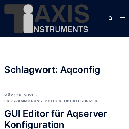
Zum
Inhalt
Suche
springen
Men
ums
Schlagwort:
Aqconfig
MÄRZ 16, 2021
PROGRAMMIERUNG
,
PYTHON
,
UNCATEGORIZED
GUI Editor für Aqserver
Konfiguration