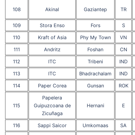
108
Akinal
Gaziantep
TR
109
Stora Enso
Fors
S
110
Kraft of Asia
Phy My Town
VN
111
Andritz
Foshan
CN
112
ITC
Tribeni
IND
113
ITC
Bhadrachalam
IND
114
Paper Corea
Gunsan
ROK
Papelera
115
Guipuzcoana de
Hernani
E
Zicuñaga
116
Sappi Saicor
Umkomaas
SA