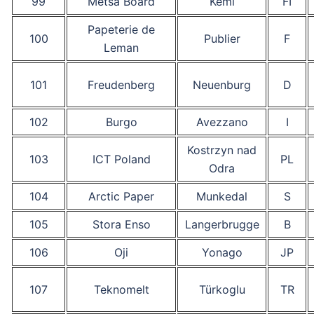
99
Metsä Board
Kemi
FI
Papeterie de
100
Publier
F
Leman
101
Freudenberg
Neuenburg
D
102
Burgo
Avezzano
I
Kostrzyn nad
103
ICT Poland
PL
Odra
104
Arctic Paper
Munkedal
S
105
Stora Enso
Langerbrugge
B
106
Oji
Yonago
JP
107
Teknomelt
Türkoglu
TR