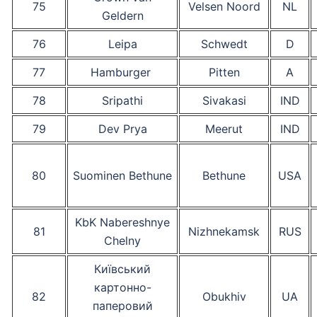
75
Velsen Noord
NL
Geldern
76
Leipa
Schwedt
D
77
Hamburger
Pitten
A
78
Sripathi
Sivakasi
IND
79
Dev Prya
Meerut
IND
80
Suominen Bethune
Bethune
USA
KbK Nabereshnye
81
Nizhnekamsk
RUS
Chelny
Київський
картонно-
82
Obukhiv
UA
паперовий