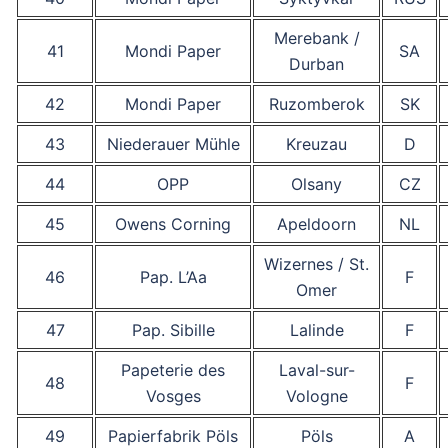
Merebank /
41
Mondi Paper
SA
Durban
42
Mondi Paper
Ruzomberok
SK
43
Niederauer Mühle
Kreuzau
D
44
OPP
Olsany
CZ
45
Owens Corning
Apeldoorn
NL
Wizernes / St.
46
Pap. L’Aa
F
Omer
47
Pap. Sibille
Lalinde
F
Papeterie des
Laval-sur-
48
F
Vosges
Vologne
49
Papierfabrik Pöls
Pöls
A