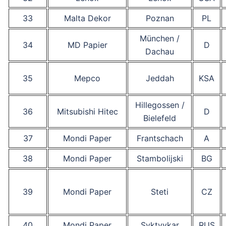
33
Malta Dekor
Poznan
PL
München /
34
MD Papier
D
Dachau
35
Mepco
Jeddah
KSA
Hillegossen /
36
Mitsubishi Hitec
D
Bielefeld
37
Mondi Paper
Frantschach
A
38
Mondi Paper
Stambolijski
BG
39
Mondi Paper
Steti
CZ
40
Mondi Paper
Syktyvkar
RUS