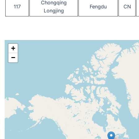
Chongqing
117
Fengdu
CN
Longjing
+
−