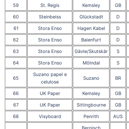
59
St. Regis
Kemsley
GB
60
Steinbeiss
Glückstadt
D
61
Stora Enso
Hagen Kabel
D
62
Stora Enso
Baienfurt
D
63
Stora Enso
Gävle/Skutskär
S
64
Stora Enso
Mölndal
S
Suzano papel e
65
Suzano
BR
celulose
66
UK Paper
Kemsley
GB
67
UK Paper
Sittingbourne
GB
68
Visyboard
Penrith
AUS
Bergisch