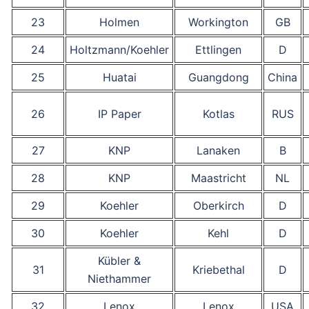
23
Holmen
Workington
GB
24
Holtzmann/Koehler
Ettlingen
D
25
Huatai
Guangdong
China
26
IP Paper
Kotlas
RUS
27
KNP
Lanaken
B
28
KNP
Maastricht
NL
29
Koehler
Oberkirch
D
30
Koehler
Kehl
D
Kübler &
31
Kriebethal
D
Niethammer
32
Lenox
Lenox
USA