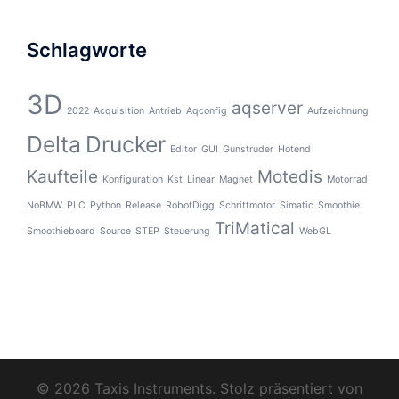
Schlagworte
3D
aqserver
2022
Acquisition
Antrieb
Aqconfig
Aufzeichnung
Delta
Drucker
Editor
GUI
Gunstruder
Hotend
Kaufteile
Motedis
Konfiguration
Kst
Linear
Magnet
Motorrad
NoBMW
PLC
Python
Release
RobotDigg
Schrittmotor
Simatic
Smoothie
TriMatical
Smoothieboard
Source
STEP
Steuerung
WebGL
© 2026 Taxis Instruments. Stolz präsentiert von