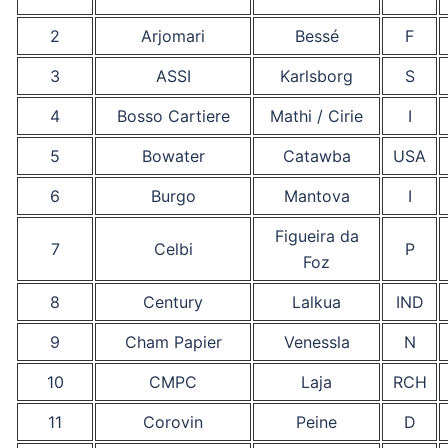
2
Arjomari
Bessé
F
3
ASSI
Karlsborg
S
4
Bosso Cartiere
Mathi / Cirie
I
5
Bowater
Catawba
USA
6
Burgo
Mantova
I
Figueira da
7
Celbi
P
Foz
8
Century
Lalkua
IND
9
Cham Papier
Venessla
N
10
CMPC
Laja
RCH
11
Corovin
Peine
D