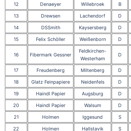
12
Denaeyer
Willebroek
B
13
Drewsen
Lachendorf
D
14
DSSmith
Kaysersberg
D
15
Felix Schöller
Weißenborn
D
Feldkirchen-
16
Fibermark Gessner
D
Westerham
17
Freudenberg
Miltenberg
D
18
Glatz Feinpapiere
Neidenfels
D
19
Haindl Papier
Augsburg
D
20
Haindl Papier
Walsum
D
21
Holmen
Iggesund
S
22
Holmen
Hallstavik
S