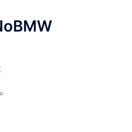
NoBMW
2
p: