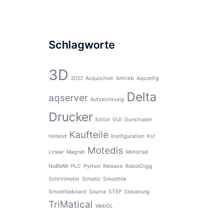
Schlagworte
3D
2022
Acquisition
Antrieb
Aqconfig
Delta
aqserver
Aufzeichnung
Drucker
Editor
GUI
Gunstruder
Kaufteile
Hotend
Konfiguration
Kst
Motedis
Linear
Magnet
Motorrad
NoBMW
PLC
Python
Release
RobotDigg
Schrittmotor
Simatic
Smoothie
Smoothieboard
Source
STEP
Steuerung
TriMatical
WebGL