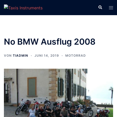
Zum
Suche
Men
Inhalt
ums
springen
No BMW Ausflug 2008
VON
TIADMIN
JUNI 14, 2019
MOTORRAD