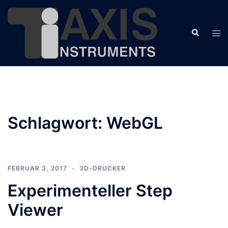
Zum
Inhalt
Suche
springen
Men
ums
Schlagwort:
WebGL
FEBRUAR 3, 2017
3D-DRUCKER
Experimenteller Step
Viewer