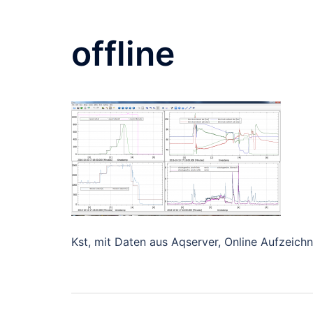
offline
Kst, mit Daten aus Aqserver, Online Aufzeich
Beitragsnavigati