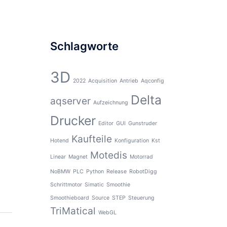
Schlagworte
3D
2022
Acquisition
Antrieb
Aqconfig
Delta
aqserver
Aufzeichnung
Drucker
Editor
GUI
Gunstruder
Kaufteile
Hotend
Konfiguration
Kst
Motedis
Linear
Magnet
Motorrad
NoBMW
PLC
Python
Release
RobotDigg
Schrittmotor
Simatic
Smoothie
Smoothieboard
Source
STEP
Steuerung
TriMatical
WebGL